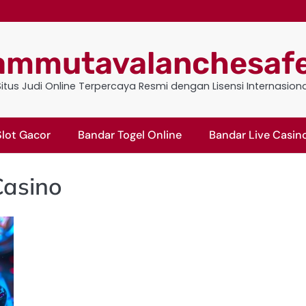
mmutavalanchesaf
Situs Judi Online Terpercaya Resmi dengan Lisensi Internasiona
Slot Gacor
Bandar Togel Online
Bandar Live Casin
Casino