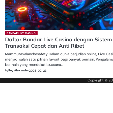
BANDAR LIVE CASINO
Daftar Bandar Live Casino dengan Sistem
Transaksi Cepat dan Anti Ribet
Mammutavalanchesafety Dalam dunia perjudian online, Live Cas
menjadi salah satu pilihan favorit bagi banyak pemain. Pengalam
bermain yang mendekati suasana…
by
Roy Alexander
2026-02-23
Copyright © 2